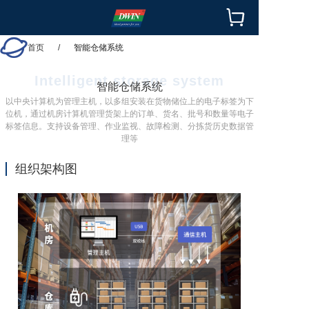


首页
/
智能仓储系统
Intelligent storage system
智能仓储系统
以中央计算机为管理主机，以多组安装在货物储位上的电子标签为下
位机，通过机房计算机管理货架上的订单、货名、批号和数量等电子
标签信息。支持设备管理、作业监视、故障检测、分拣货历史数据管
理等
组织架构图