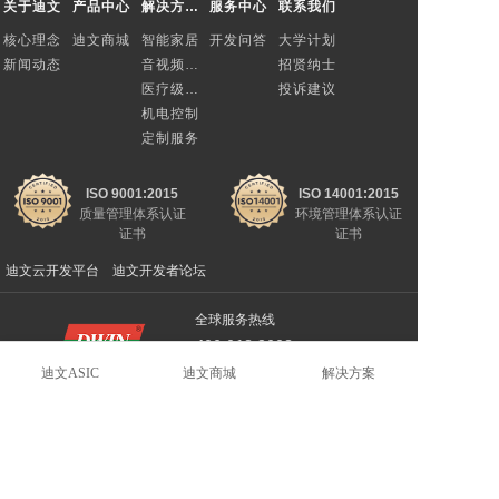
关于迪文
产品中心
解决方案与定制
服务中心
联系我们
核心理念
迪文商城
智能家居
开发问答
大学计划
新闻动态
音视频总线
招贤纳士
医疗级电源
投诉建议
机电控制
定制服务
ISO 9001:2015
ISO 14001:2015
质量管理体系认证
环境管理体系认证
证书
证书
迪文云开发平台
迪文开发者论坛
全球服务热线
400 018 9008
周一至周六：8:30—22:00
迪文ASIC
迪文商城
解决方案
联系我们
总部地址：北京市海淀区北京理工大学国防科技园5号楼18层